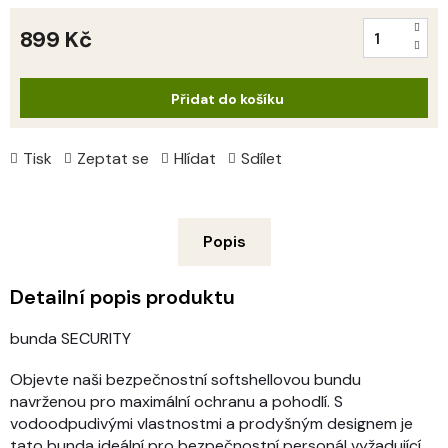
899 Kč
Měrná
cena:
Přidat do košíku
Tisk
Zeptat se
Hlídat
Sdílet
Popis
Detailní popis produktu
bunda SECURITY
Objevte naši bezpečnostní softshellovou bundu
navrženou pro maximální ochranu a pohodlí. S
vodoodpudivými vlastnostmi a prodyšným designem je
tato bunda ideální pro bezpečnostní personál
vyžadující