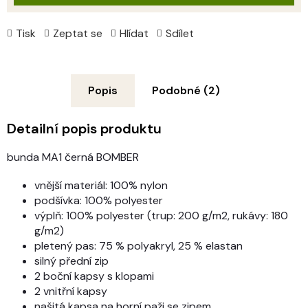
Tisk
Zeptat se
Hlídat
Sdílet
Popis
Podobné (2)
Detailní popis produktu
bunda MA1 černá BOMBER
vnější materiál: 100% nylon
podšívka: 100% polyester
výplň: 100% polyester (trup: 200 g/m2, rukávy: 180
g/m2)
pletený pas: 75 % polyakryl, 25 % elastan
silný přední zip
2 boční kapsy s klopami
2 vnitřní kapsy
našitá kapsa na horní paži se zipem