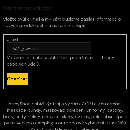
í
Odebírat newsletter
Vložte svůj e-mail a my vám budeme zasílat informace o
nových produktech na našem e-shopu.
E-mail
Vložením e-mailu souhlasíte s
podmínkami ochrany
osobních údajů
Odebírat
ArmyShop nabízí výstroj a výzbroj AČR i cizích armád,
maskáče, bundy, maskovací oblečení, uniformy, batohy,
boty, celty, helmy, rukavice, vlajky, svítilny, polní láhve, spací
pytle, věci pro camping a outdoorové vybavení. Jsme Váš
ArmyShop, kde si vždy vyberete.