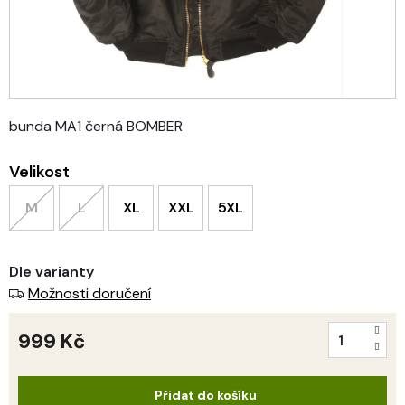
bunda MA1 černá BOMBER
Velikost
M
L
XL
XXL
5XL
Dle varianty
Možnosti doručení
999 Kč
Měrná
cena:
Přidat do košíku