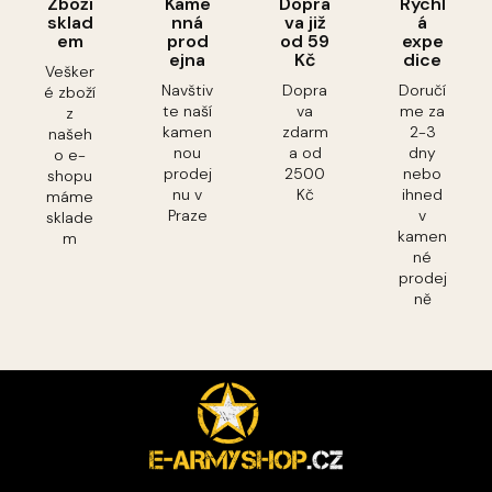
Zboží
Kame
Dopra
Rychl
sklad
nná
va již
á
em
prod
od 59
expe
ejna
Kč
dice
Vešker
Navštiv
Dopra
Doručí
é zboží
te naší
va
me za
z
kamen
zdarm
2-3
našeh
nou
a od
dny
o e-
prodej
2500
nebo
shopu
nu v
Kč
ihned
máme
Praze
v
sklade
kamen
m
né
prodej
ně
Z
á
p
a
t