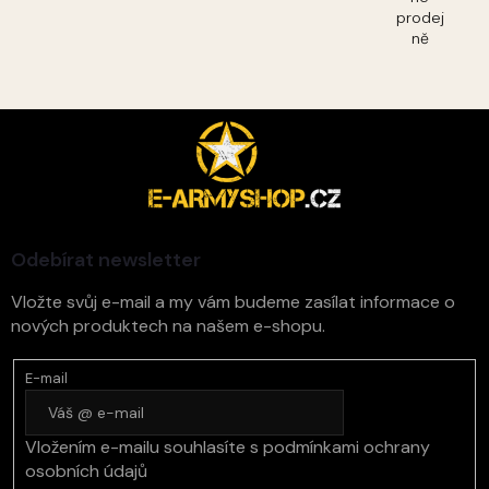
prodej
ně
Z
á
p
a
t
í
Odebírat newsletter
Vložte svůj e-mail a my vám budeme zasílat informace o
nových produktech na našem e-shopu.
E-mail
Vložením e-mailu souhlasíte s
podmínkami ochrany
osobních údajů