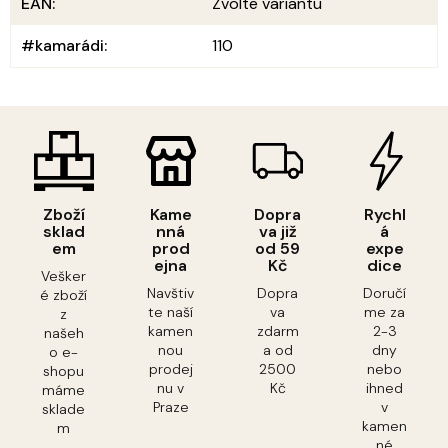
EAN
:
Zvolte variantu
#kamarádi
:
110
Zboží
Kame
Dopra
Rychl
sklad
nná
va již
á
em
prod
od 59
expe
ejna
Kč
dice
Vešker
Navštiv
Dopra
Doručí
é zboží
te naší
va
me za
z
kamen
zdarm
2-3
našeh
nou
a od
dny
o e-
prodej
2500
nebo
shopu
nu v
Kč
ihned
máme
Praze
v
sklade
kamen
m
né