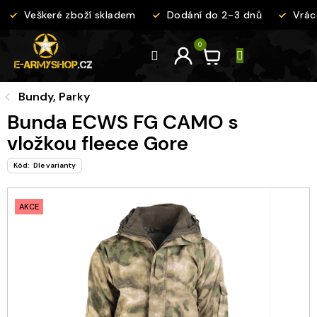
Přejít
Veškeré zboží skladem
Dodání do 2-3 dnů
Vráce
na
obsah
Bundy, Parky
Bunda ECWS FG CAMO s
vložkou fleece Gore
Kód:
Dle varianty
AKCE