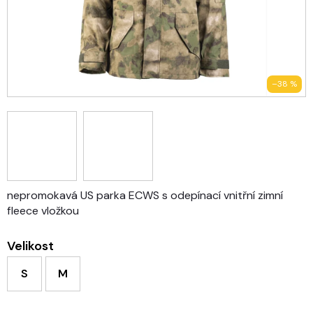
–38 %
nepromokavá US parka ECWS s odepínací vnitřní zimní
fleece vložkou
Velikost
S
M