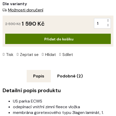
Dle varianty
Možnosti doručení
1 590 Kč
2 590 Kč
Měrná
cena:
Přidat do košíku
Tisk
Zeptat se
Hlídat
Sdílet
Popis
Podobné (2)
Detailní popis produktu
US parka ECWS
odepínací vnitřní zimní fleece vložka
membrána goretexového typu 3lagen laminát, 1.