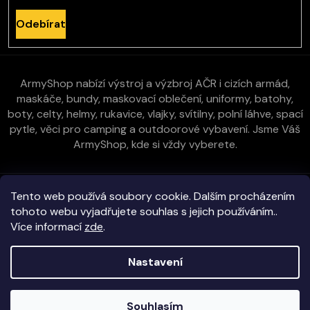
Odebírat
ArmyShop nabízí výstroj a výzbroj AČR i cizích armád,
maskáče, bundy, maskovací oblečení, uniformy, batohy,
boty, celty, helmy, rukavice, vlajky, svítilny, polní láhve, spací
pytle, věci pro camping a outdoorové vybavení. Jsme Váš
ArmyShop, kde si vždy vyberete.
Zákaznická péče
Tento web používá soubory cookie. Dalším procházením
tohoto webu vyjadřujete souhlas s jejich používáním..
Více informací
zde
.
Vše o nákupu
Nastavení
Kontakt
Copyright 2026
E-ArmyShop.cz
. Všechna práva vyhrazena.
Souhlasím