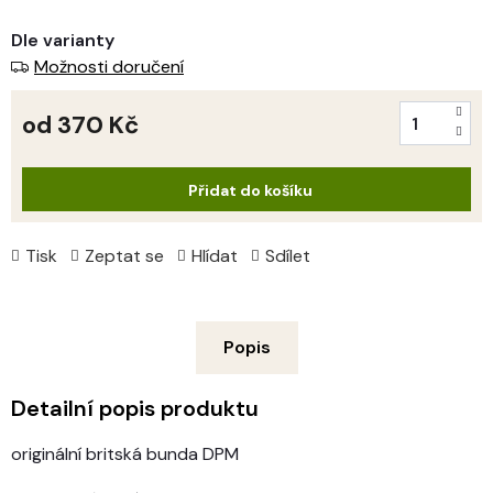
Dle varianty
Možnosti doručení
od
370 Kč
Měrná
cena:
Přidat do košíku
Tisk
Zeptat se
Hlídat
Sdílet
Popis
Detailní popis produktu
originální britská bunda DPM