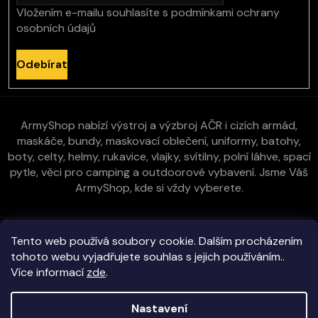
Vložením e-mailu souhlasíte s
podmínkami ochrany
osobních údajů
Odebírat
ArmyShop nabízí výstroj a výzbroj AČR i cizích armád,
maskáče, bundy, maskovací oblečení, uniformy, batohy,
boty, celty, helmy, rukavice, vlajky, svítilny, polní láhve, spací
pytle, věci pro camping a outdoorové vybavení. Jsme Váš
ArmyShop, kde si vždy vyberete.
Zákaznická péče
Tento web používá soubory cookie. Dalším procházením
tohoto webu vyjadřujete souhlas s jejich používáním..
Více informací
zde
.
Vše o nákupu
Nastavení
Kontakt