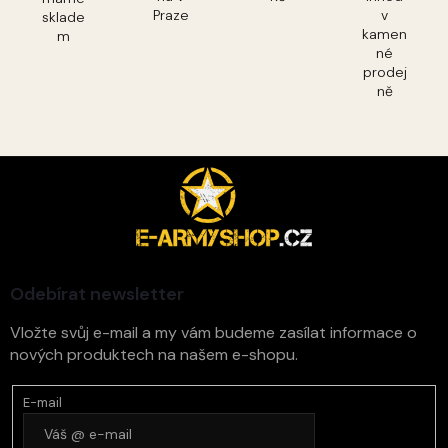
Praze
v
sklade
kamen
m
né
prodej
ně
Z
á
p
a
t
í
Odebírat newsletter
Vložte svůj e-mail a my vám budeme zasílat informace o
nových produktech na našem e-shopu.
E-mail