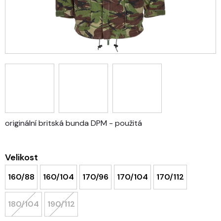
originální britská bunda DPM - použitá
Velikost
160/88
160/104
170/96
170/104
170/112
180/104
190/112