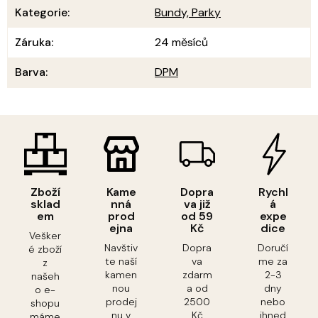
Kategorie
:
Bundy, Parky
Záruka
:
24 měsíců
Barva
:
DPM
Zboží
Kame
Dopra
Rychl
sklad
nná
va již
á
em
prod
od 59
expe
ejna
Kč
dice
Vešker
Navštiv
Dopra
Doručí
é zboží
te naší
va
me za
z
kamen
zdarm
2-3
našeh
nou
a od
dny
o e-
prodej
2500
nebo
shopu
nu v
Kč
ihned
máme