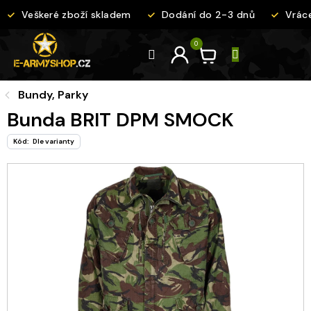
Přejít
Veškeré zboží skladem
Dodání do 2-3 dnů
Vráce
na
obsah
Bundy, Parky
Bunda BRIT DPM SMOCK
Kód:
Dle varianty