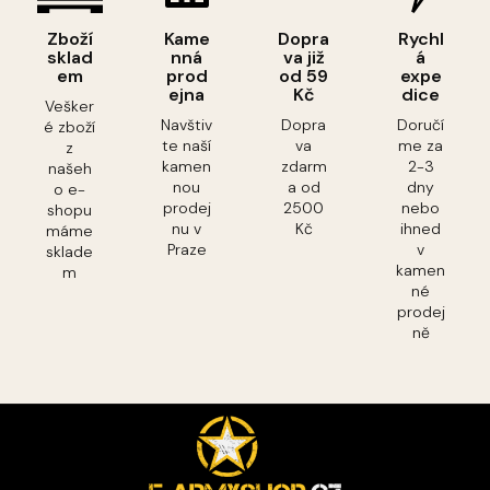
Zboží
Kame
Dopra
Rychl
sklad
nná
va již
á
em
prod
od 59
expe
ejna
Kč
dice
Vešker
Navštiv
Dopra
Doručí
é zboží
te naší
va
me za
z
kamen
zdarm
2-3
našeh
nou
a od
dny
o e-
prodej
2500
nebo
shopu
nu v
Kč
ihned
máme
Praze
v
sklade
kamen
m
né
prodej
ně
Z
á
p
a