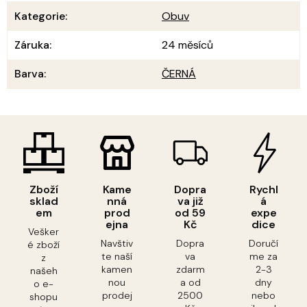
Kategorie
:
Obuv
Záruka
:
24 měsíců
Barva
:
ČERNÁ
Zboží
Kame
Dopra
Rychl
sklad
nná
va již
á
em
prod
od 59
expe
ejna
Kč
dice
Vešker
Navštiv
Dopra
Doručí
é zboží
te naší
va
me za
z
kamen
zdarm
2-3
našeh
nou
a od
dny
o e-
prodej
2500
nebo
shopu