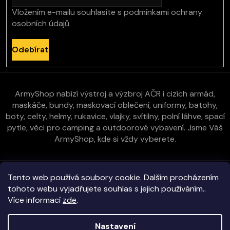
Vložením e-mailu souhlasíte s
podmínkami ochrany
osobních údajů
Odebírat
ArmyShop nabízí výstroj a výzbroj AČR i cizích armád,
maskáče, bundy, maskovací oblečení, uniformy, batohy,
boty, celty, helmy, rukavice, vlajky, svítilny, polní láhve, spací
pytle, věci pro camping a outdoorové vybavení. Jsme Váš
ArmyShop, kde si vždy vyberete.
Zákaznická péče
Tento web používá soubory cookie. Dalším procházením
tohoto webu vyjadřujete souhlas s jejich používáním..
Více informací
zde
.
Vše o nákupu
Nastavení
Kontakt