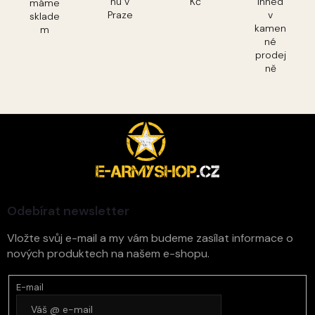
nu v
Kč
ihned
máme
Praze
v
sklade
kamen
m
né
prodej
ně
Z
á
p
a
t
í
Odebírat newsletter
Vložte svůj e-mail a my vám budeme zasílat informace o
nových produktech na našem e-shopu.
E-mail