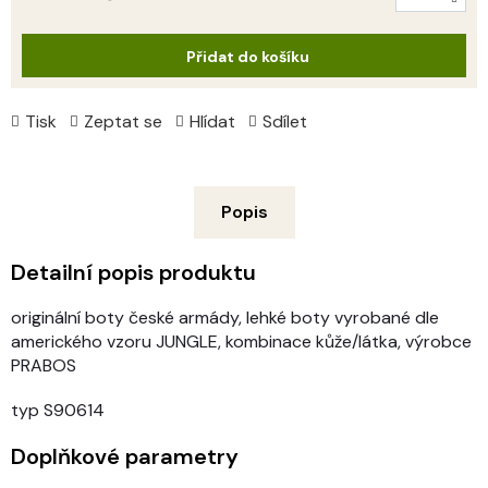
Měrná
cena:
Přidat do košíku
Tisk
Zeptat se
Hlídat
Sdílet
Popis
Detailní popis produktu
originální boty české armády, lehké boty vyrobané dle
amerického vzoru JUNGLE, kombinace kůže/látka, výrobce
PRABOS
typ S90614
Doplňkové parametry