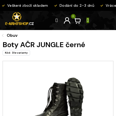
Přejít
Veškeré zboží skladem
Dodání do 2-3 dnů
Vrácen
na
obsah
Obuv
Boty AČR JUNGLE černé
Kód:
Dle varianty