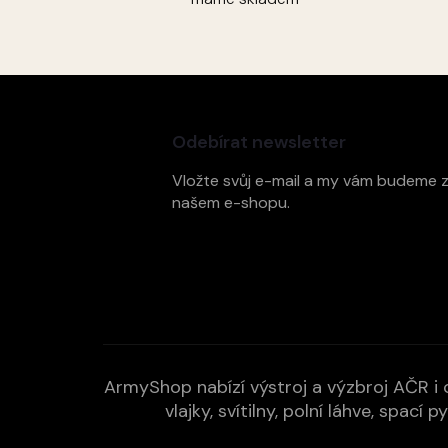
Z
á
p
Odebírat newsletter
a
t
Vložte svůj e-mail a my vám budeme 
í
našem e-shopu.
ArmyShop nabízí výstroj a výzbroj AČR i c
vlajky, svítilny, polní láhve, spa