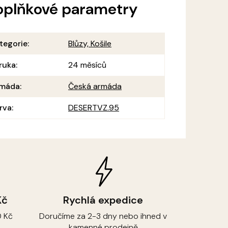
oplňkové parametry
tegorie
:
Blůzy, Košile
ruka
:
24 měsíců
máda
:
Česká armáda
rva
:
DESERTVZ.95
Kč
Rychlá expedice
 Kč
Doručíme za 2-3 dny nebo ihned v
kamenné prodejně