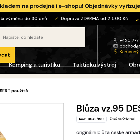
skladem na prodejně i e-shopu! Objednávky vyřizu
i výměna do 30 dnů
Doprava ZDARMA od 2 500 Kč
+420 777
obchod
Kamenný
edat
Kemping a turistika
Taktická výstroj
Obr
ESERT použitá
Blůza vz.95 DE
Značka:
Original
Kód:
8049/190
originální blůza české armá