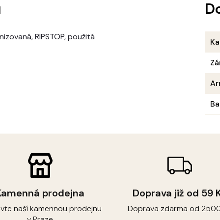
u
D
rnizovaná, RIPSTOP, použitá
Ka
Zá
Ar
Ba
Kamenná prodejna
Doprava již od 59 
ivte naší kamennou prodejnu
Doprava zdarma od 2500
v Praze