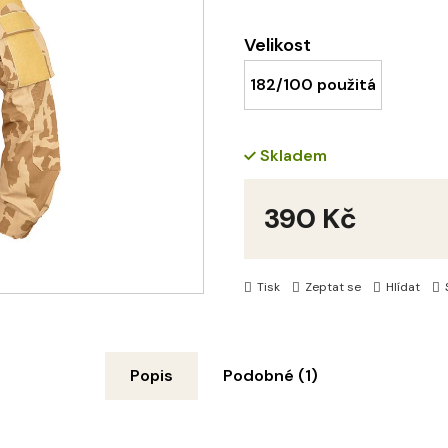
Velikost
182/100 použitá
Skladem
390 Kč
Měrná
cena:
Tisk
Zeptat se
Hlídat
Popis
Podobné (1)