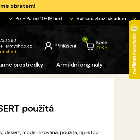
jeme obratem!
Po - Pá od 10-19 hod.
Veškeré zboží skladem
D
 733 263
Košík
@
e-armyshop.cz
 obchod
anné prostředky
Armádní originály
Pro děti
SERT použitá
dy, desert, modernizovaná, použitá, rip-stop