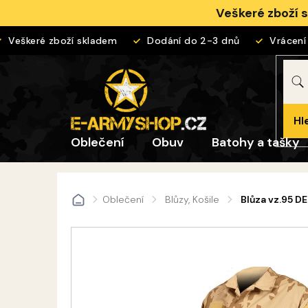
Přejít
Veškeré zboží 
na
obsah
Veškeré zboží skladem
Dodání do 2-3 dnů
Vrácení č
Hl
Oblečení
Obuv
Batohy a tašky
Oblečení
Blůzy, Košile
Blůza vz.95 D
Domů