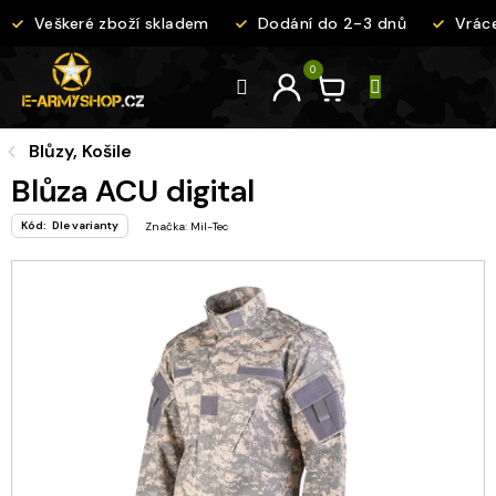
Přejít
Veškeré zboží skladem
Dodání do 2-3 dnů
Vrácen
na
obsah
Blůzy, Košile
Blůza ACU digital
Kód:
Dle varianty
Značka:
Mil-Tec