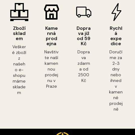
Zboží
Kame
Dopra
Rychl
sklad
nná
va již
á
em
prod
od 59
expe
ejna
Kč
dice
Vešker
Navštiv
Dopra
Doručí
é zboží
te naší
va
me za
z
kamen
zdarm
2-3
našeh
nou
a od
dny
o e-
prodej
2500
nebo
shopu
nu v
Kč
ihned
máme
Praze
v
sklade
kamen
m
né
prodej
ně
Z