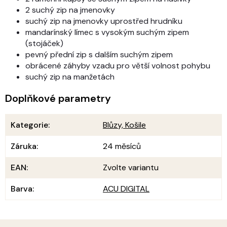
2 suchý zip na jmenovky
suchý zip na jmenovky uprostřed hrudníku
mandarínský límec s vysokým suchým zipem
(stojáček)
pevný přední zip s dalším suchým zipem
obrácené záhyby vzadu pro větší volnost pohybu
suchý zip na manžetách
Doplňkové parametry
Kategorie
:
Blůzy, Košile
Záruka
:
24 měsíců
EAN
:
Zvolte variantu
Barva
:
ACU DIGITAL