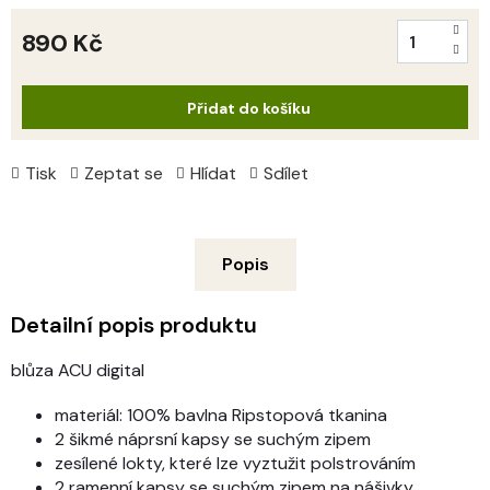
890 Kč
Měrná
cena:
Přidat do košíku
Tisk
Zeptat se
Hlídat
Sdílet
Popis
Detailní popis produktu
blůza ACU digital
materiál: 100% bavlna Ripstopová tkanina
2 šikmé náprsní kapsy se suchým zipem
zesílené lokty, které lze vyztužit polstrováním
2 ramenní kapsy se suchým zipem na nášivky