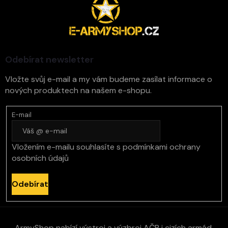
á
p
a
t
í
Odebírat newsletter
Vložte svůj e-mail a my vám budeme zasílat informace o
nových produktech na našem e-shopu.
E-mail
Vložením e-mailu souhlasíte s
podmínkami ochrany
osobních údajů
Odebírat
ArmyShop nabízí výstroj a výzbroj AČR i cizích armád,