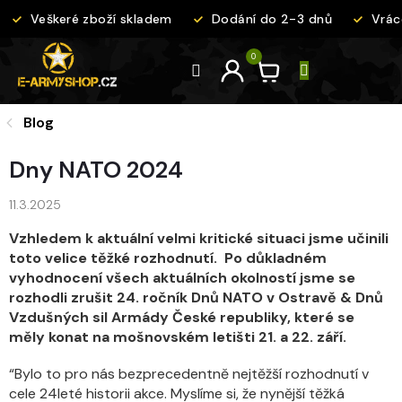
Přejít
Veškeré zboží skladem
Dodání do 2-3 dnů
Vráce
na
obsah
Blog
Dny NATO 2024
11.3.2025
Vzhledem k aktuální velmi kritické situaci jsme učinili
toto velice těžké rozhodnutí. Po důkladném
vyhodnocení všech aktuálních okolností jsme se
rozhodli zrušit 24. ročník Dnů NATO v Ostravě & Dnů
Vzdušných sil Armády České republiky, které se
měly konat na mošnovském letišti 21. a 22. září.
“Bylo to pro nás bezprecedentně nejtěžší rozhodnutí v
cele 24leté historii akce. Myslíme si, že nynější těžká