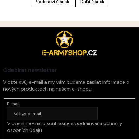
Předchozí článek
Další článek
Z
á
p
a
t
í
Odebírat newsletter
Vložte svůj e-mail a my vám budeme zasílat informace o
nových produktech na našem e-shopu.
E-mail
Vložením e-mailu souhlasíte s
podmínkami ochrany
osobních údajů