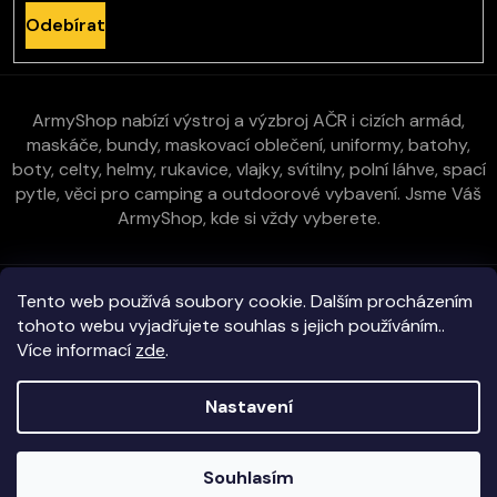
Odebírat
ArmyShop nabízí výstroj a výzbroj AČR i cizích armád,
maskáče, bundy, maskovací oblečení, uniformy, batohy,
boty, celty, helmy, rukavice, vlajky, svítilny, polní láhve, spací
pytle, věci pro camping a outdoorové vybavení. Jsme Váš
ArmyShop, kde si vždy vyberete.
Zákaznická péče
Tento web používá soubory cookie. Dalším procházením
tohoto webu vyjadřujete souhlas s jejich používáním..
Více informací
zde
.
Vše o nákupu
Nastavení
Kontakt
Copyright 2026
E-ArmyShop.cz
. Všechna práva vyhrazena.
Souhlasím
Veškeré zboží skladem na prodejně i e-shopu!
Vytvořil Shoptet
|
D2solutions
|
ShopCode