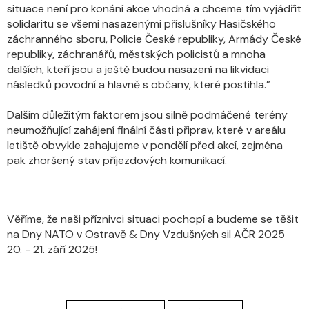
situace není pro konání akce vhodná a chceme tím vyjádřit
solidaritu se všemi nasazenými příslušníky Hasičského
záchranného sboru, Policie České republiky, Armády České
republiky, záchranářů, městských policistů a mnoha
dalších, kteří jsou a ještě budou nasazení na likvidaci
následků povodní a hlavně s občany, které postihla.”
Dalším důležitým faktorem jsou silně podmáčené terény
neumožňující zahájení finální části připrav, které v areálu
letiště obvykle zahajujeme v pondělí před akcí, zejména
pak zhoršený stav příjezdových komunikací.
Věříme, že naši příznivci situaci pochopí a budeme se těšit
na Dny NATO v Ostravě & Dny Vzdušných sil AČR 2025
20. - 21. září 2025!