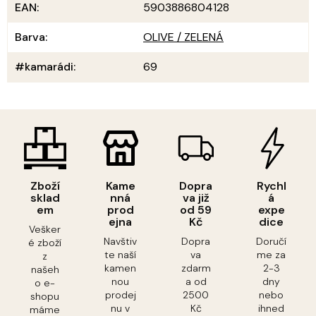
EAN
:
5903886804128
Barva
:
OLIVE / ZELENÁ
#kamarádi
:
69
Zboží
Kame
Dopra
Rychl
sklad
nná
va již
á
em
prod
od 59
expe
ejna
Kč
dice
Vešker
Navštiv
Dopra
Doručí
é zboží
te naší
va
me za
z
kamen
zdarm
2-3
našeh
nou
a od
dny
o e-
prodej
2500
nebo
shopu
nu v
Kč
ihned
máme