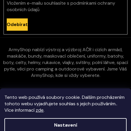
Vložením e-mailu souhlasíte s
podmínkami ochrany
osobních údajů
Odebírat
ArmyShop nabízí výstroj a výzbroj AČR i cizích armád,
maskáče, bundy, maskovací oblečení, uniformy, batohy,
boty, celty, helmy, rukavice, vlajky, svítilny, polní láhve, spací
pytle, věci pro camping a outdoorové vybavení. Jsme Váš
ArmyShop, kde si vždy vyberete.
Zákaznická péče
Tento web používá soubory cookie. Dalším procházením
tohoto webu vyjadřujete souhlas s jejich používáním..
Více informací
zde
.
Vše o nákupu
Nastavení
Kontakt