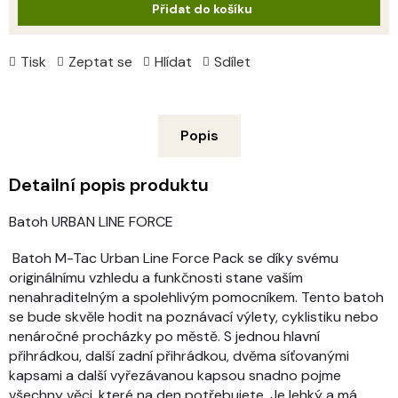
Přidat do košíku
Tisk
Zeptat se
Hlídat
Sdílet
Popis
Detailní popis produktu
Batoh URBAN LINE FORCE
Batoh M-Tac Urban Line Force Pack se díky svému
originálnímu vzhledu a funkčnosti stane vaším
nenahraditelným a spolehlivým pomocníkem. Tento batoh
se bude skvěle hodit na poznávací výlety, cyklistiku nebo
nenáročné procházky po městě. S jednou hlavní
přihrádkou, další zadní přihrádkou, dvěma síťovanými
kapsami a další vyřezávanou kapsou snadno pojme
všechny věci, které na den potřebujete. Je lehký a má