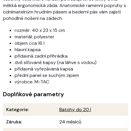
měkká ergonomická záda. Anatomické ramenní popruhy s
odnímatelným hrudním pásem a bederní pás vám zajistí
pohodlné nošení na zádech.
rozměr: 40 x 23 x 15 cm
materiál: polyester
objem cca 16 l
hlavní kapsa
přídavná zadní přihrádka
dvě síťované kapsy (na láhve s vodou)
přídavná vyřezávaná kapsa
přední panel se suchým zipem
výrobce: M-TAC
Doplňkové parametry
Kategorie
:
Batohy do 20 l
Záruka
:
24 měsíců