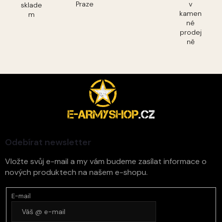
Praze
v
sklade
kamen
m
né
prodej
ně
Z
á
p
a
t
í
Odebírat newsletter
Vložte svůj e-mail a my vám budeme zasílat informace o
nových produktech na našem e-shopu.
E-mail