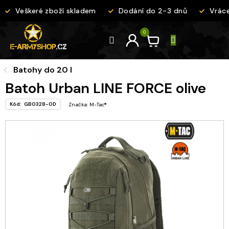
Přejít
Veškeré zboží skladem
Dodání do 2-3 dnů
Vrácen
na
obsah
Batohy do 20 l
Batoh Urban LINE FORCE olive
Kód:
GB0328-OD
Značka:
M-Tac®