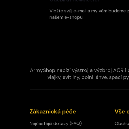
a
t
Vložte svůj e-mail a my vám budeme 
í
našem e-shopu.
ArmyShop nabízí výstroj a výzbroj AČR i c
vlajky, svítilny, polní láhve, spa
Zákaznická péče
Vše 
Nejčastější dotazy (FAQ)
Obcho