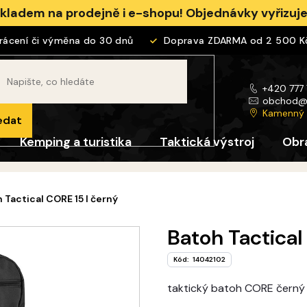
skladem na prodejně i e-shopu! Objednávky vyřizu
cení či výměna do 30 dnů
Doprava ZDARMA od 2 500 Kč
+420 777
obchod
Kamenný
edat
Kemping a turistika
Taktická výstroj
Obr
 Tactical CORE 15 l černý
Batoh Tactical
Kód:
14042102
taktický batoh CORE černý