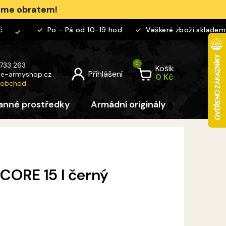
jeme obratem!
Po - Pá od 10-19 hod.
Veškeré zboží skladem
 733 263
Košík
@
e-armyshop.cz
 obchod
anné prostředky
Armádní originály
Pro děti
 CORE 15 l černý