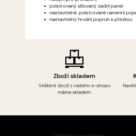
polstrovaný síťovaný zadní panel
nastavitelné, polstrované ramenní pop
nastavitelný hrudní popruh s přezkou
Zboží skladem
Veškeré zboží z našeho e-shopu
Navšt
máme skladem
Z
á
p
Odebírat newsletter