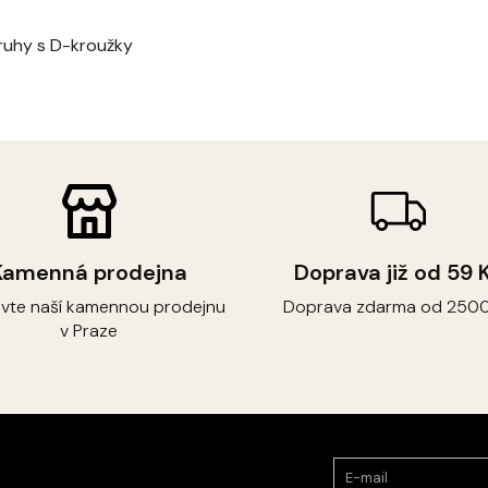
ruhy s D-kroužky
Kamenná prodejna
Doprava již od 59 
ivte naší kamennou prodejnu
Doprava zdarma od 2500
v Praze
E-mail