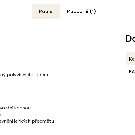
Popis
Podobné (1)
u
D
Ka
E
ný polyvinylchloridem
vnitřní kapsou
m
pevnění lehkých předmětů