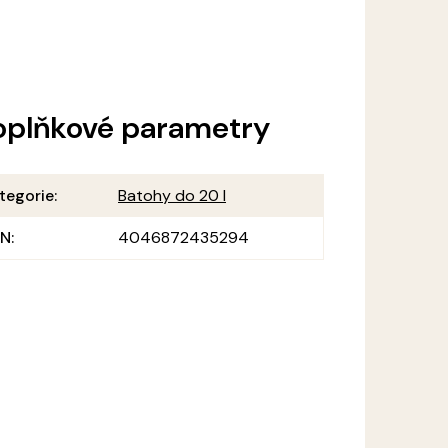
oplňkové parametry
tegorie
:
Batohy do 20 l
AN
:
4046872435294