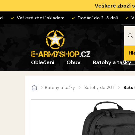
Přejít
Veškeré zboží 
na
obsah
Veškeré zboží skladem
Dodání do 2-3 dnů
Vrá
Hl
Oblečení
Obuv
Batohy a tašky
Batohy a tašky
Batohy do 20 l
Batoh
Domů