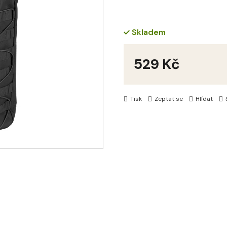
Skladem
529 Kč
Měrná
cena:
Tisk
Zeptat se
Hlídat