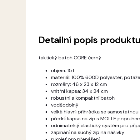
Detailní popis produkt
taktický batoh CORE černý
objem: 15 l
materiál: 100% 600D polyester, potaže
rozměry: 46 x 23 x 12 cm
vnitřní kapsa: 34 x 24 cm
robustní a kompaktní batoh
voděodolný
velká hlavní přihrádka se samostatnou 
přední kapsa na zip s MOLLE popruhe
odnímatelný elastický systém pro při
zapínání na suchý zip na nášivky
rukojeť pro přenášení