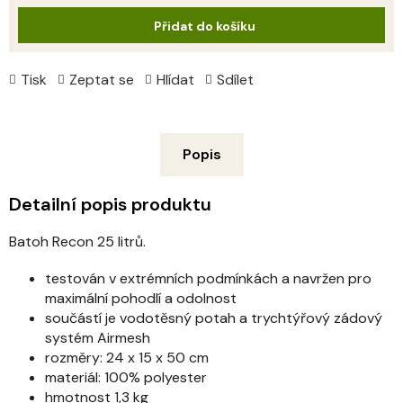
cena:
Přidat do košíku
Tisk
Zeptat se
Hlídat
Sdílet
Popis
Detailní popis produktu
Batoh Recon 25 litrů.
testován v extrémních podmínkách a navržen pro
maximální pohodlí a odolnost
součástí je vodotěsný potah a trychtýřový zádový
systém Airmesh
rozměry: 24 x 15 x 50 cm
materiál: 100% polyester
hmotnost 1,3 kg