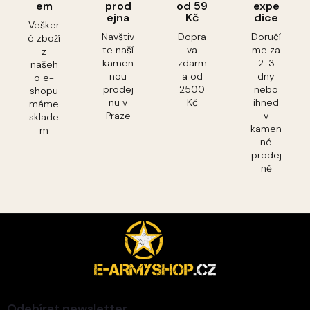
em
prod
od 59
expe
ejna
Kč
dice
Vešker
Navštiv
Dopra
Doručí
é zboží
te naší
va
me za
z
kamen
zdarm
2-3
našeh
nou
a od
dny
o e-
prodej
2500
nebo
shopu
nu v
Kč
ihned
máme
Praze
v
sklade
kamen
m
né
prodej
ně
Z
á
p
a
t
í
Odebírat newsletter