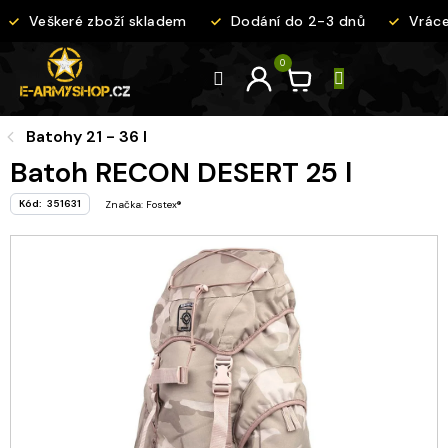
Přejít
Veškeré zboží skladem
Dodání do 2-3 dnů
Vrácen
na
obsah
Batohy 21 - 36 l
Batoh RECON DESERT 25 l
Kód:
351631
Značka:
Fostex®