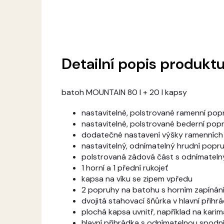
Detailní popis produkt
batoh MOUNTAIN 80 l + 20 l kapsy
nastavitelné, polstrované ramenní pop
nastavitelné, polstrované bederní pop
dodatečné nastavení výšky ramenníc
nastavitelný, odnímatelný hrudní popr
polstrovaná zádová část s odnímatel
1 horní a 1 přední rukojeť
kapsa na víku se zipem vpředu
2 popruhy na batohu s horním zapínání
dvojitá stahovací šňůrka v hlavní přih
plochá kapsa uvnitř, například na kari
hlavní přihrádka s odnímatelnou spodní