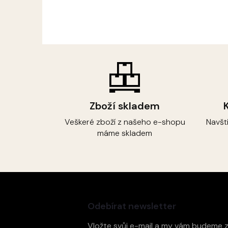
Zboží skladem
Veškeré zboží z našeho e-shopu
Navšt
máme skladem
Z
á
p
Odebírat newsletter
a
t
Vložte svůj e-mail a my vám budeme 