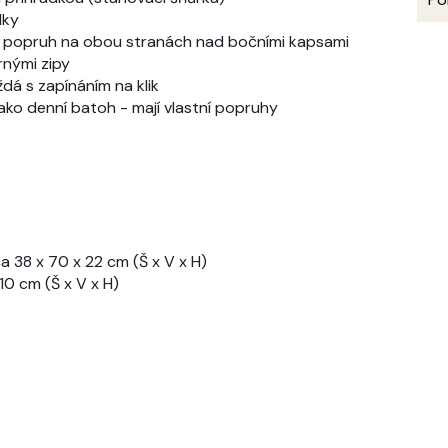
dky
cí popruh na obou stranách nad bočními kapsami
nými zipy
dá s zapínáním na klik
 jako denní batoh - mají vlastní popruhy
 38 x 70 x 22 cm (Š x V x H)
0 cm (Š x V x H)