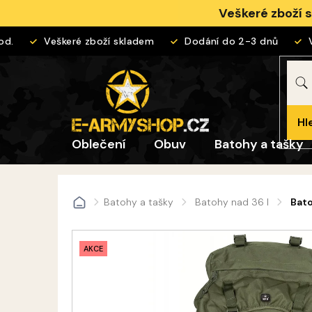
Přejít
Veškeré zboží 
na
obsah
Veškeré zboží skladem
Dodání do 2-3 dnů
Vrá
Hl
Oblečení
Obuv
Batohy a tašky
Batohy a tašky
Batohy nad 36 l
Bato
Domů
AKCE