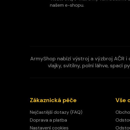
í
našem e-shopu.
ArmyShop nabízí výstroj a výzbroj AČR i c
vlajky, svítilny, polní láhve, spa
Zákaznická péče
Vše 
Nejčastější dotazy (FAQ)
Obcho
Doprava a platba
Odstou
Nastavení cookies
Odstou