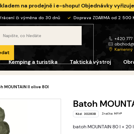
skladem na prodejně i e-shopu! Objednávky vyřizu
cení či výměna do 30 dnů
Doprava ZDARMA od 2 500 Kč
+420 777
obchod
Kamenný
edat
Kemping a turistika
Taktická výstroj
Obr
h MOUNTAIN II olive 80l
Batoh MOUNTAIN
Značka:
MFH®
Kód:
30283B
batoh MOUNTAIN 80 l + 20 l