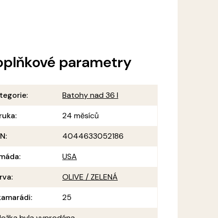
oplňkové parametry
tegorie
:
Batohy nad 36 l
ruka
:
24 měsíců
AN
:
4044633052186
máda
:
USA
rva
:
OLIVE / ZELENÁ
amarádi
:
25
ložka byla vyprodána…