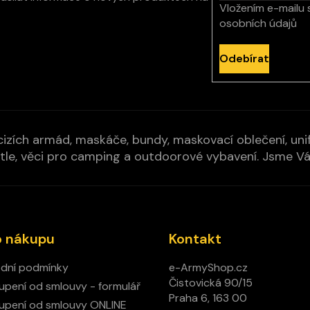
Vložením e-mailu 
osobních údajů
Odebírat
izích armád, maskáče, bundy, maskovací oblečení, unifo
cí pytle, věci pro camping a outdoorové vybavení. Jsme 
o nákupu
Kontakt
dní podmínky
e-ArmyShop.cz
Čistovická 90/15
pení od smlouvy - formulář
Praha 6, 163 00
pení od smlouvy ONLINE