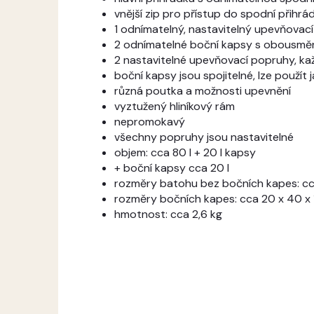
vnější zip pro přístup do spodní přihrá
1 odnímatelný, nastavitelný upevňova
2 odnímatelné boční kapsy s obousměr
2 nastavitelné upevňovací popruhy, kaž
boční kapsy jsou spojitelné, lze použít
různá poutka a možnosti upevnění
vyztužený hliníkový rám
nepromokavý
všechny popruhy jsou nastavitelné
objem: cca 80 l + 20 l kapsy
+ boční kapsy cca 20 l
rozměry batohu bez bočních kapes: cca
rozměry bočních kapes: cca 20 x 40 x 1
hmotnost: cca 2,6 kg