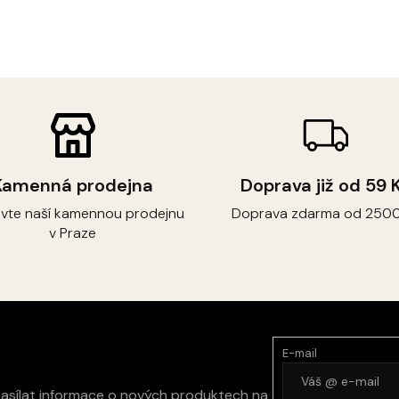
Kamenná prodejna
Doprava již od 59 
ivte naší kamennou prodejnu
Doprava zdarma od 2500
v Praze
E-mail
zasílat informace o nových produktech na