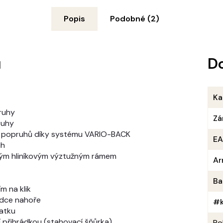
Popis
Podobné (2)
u
D
Ka
ruhy
Zá
ruhy
h popruhů díky systému VARIO-BACK
E
uh
ným hliníkovým výztužným rámem
Ar
Ba
m na klik
rádce nahoře
#k
matku
 přihrádkou (stahovací šňůrka)
Po