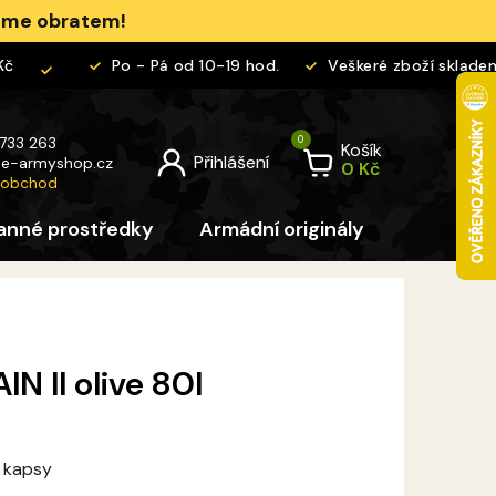
jeme obratem!
Po - Pá od 10-19 hod.
Veškeré zboží skladem
 733 263
Košík
@
e-armyshop.cz
 obchod
anné prostředky
Armádní originály
Pro děti
 II olive 80l
 kapsy