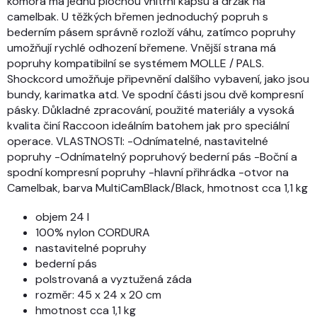
komora má jednu plochou vnitřní kapsu a držák na
camelbak. U těžkých břemen jednoduchý popruh s
bederním pásem správně rozloží váhu, zatímco popruhy
umožňují rychlé odhození břemene. Vnější strana má
popruhy kompatibilní se systémem MOLLE / PALS.
Shockcord umožňuje připevnění dalšího vybavení, jako jsou
bundy, karimatka atd. Ve spodní části jsou dvě kompresní
pásky. Důkladné zpracování, použité materiály a vysoká
kvalita činí Raccoon ideálním batohem jak pro speciální
operace. VLASTNOSTI: -Odnímatelné, nastavitelné
popruhy -Odnímatelný popruhový bederní pás -Boční a
spodní kompresní popruhy -hlavní přihrádka -otvor na
Camelbak, barva MultiCamBlack/Black, hmotnost cca 1,1 kg
objem 24 l
100% nylon CORDURA
nastavitelné popruhy
bederní pás
polstrovaná a vyztužená záda
rozměr: 45 x 24 x 20 cm
hmotnost cca 1,1 kg