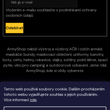
Vložením e-mailu souhlasíte s
podmínkami ochrany
osobních údajů
Odebírat
ArmyShop nabízí výstroj a výzbroj AČR i cizích armád,
maskáče, bundy, maskovací oblečení, uniformy, batohy,
boty, celty, helmy, rukavice, vlajky, svítilny, polní láhve, spací
pytle, věci pro camping a outdoorové vybavení. Jsme Váš
ArmyShop, kde si vždy vyberete.
Zákaznická péče
Tento web používá soubory cookie. Dalším procházením
tohoto webu vyjadřujete souhlas s jejich používáním..
Více informací
zde
.
Vše o nákupu