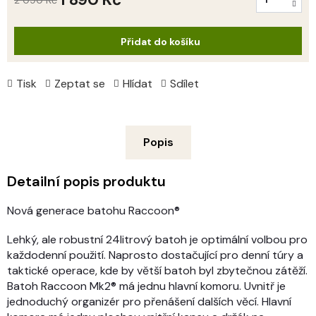
2 090 Kč
Měrná
cena:
Přidat do košíku
Tisk
Zeptat se
Hlídat
Sdílet
Popis
Detailní popis produktu
Nová generace batohu Raccoon®
Lehký, ale robustní 24litrový batoh je optimální volbou pro
každodenní použití. Naprosto dostačující pro denní túry a
taktické operace, kde by větší batoh byl zbytečnou zátěží.
Batoh Raccoon Mk2® má jednu hlavní komoru. Uvnitř je
jednoduchý organizér pro přenášení dalších věcí. Hlavní