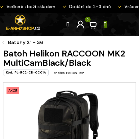
Přejít
Veškeré zboží skladem
Dodání do 2-3 dnů
Vrácení
na
obsah
Batohy 21 - 36 l
Batoh Helikon RACCOON MK2
MultiCamBlack/Black
Kód:
PL-RC2-CD-0C01A
Značka:
Helikon-Tex®
AKCE