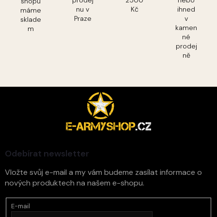
shopu
nu v
Kč
ihned
máme
Praze
v
sklade
kamen
m
né
prodej
ně
Z
á
p
a
t
í
Odebírat newsletter
Vložte svůj e-mail a my vám budeme zasílat informace o
nových produktech na našem e-shopu.
E-mail