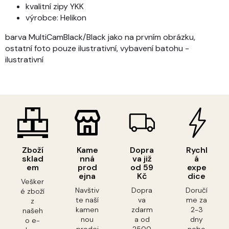
kvalitní zipy YKK
výrobce: Helikon
barva MultiCamBlack/Black jako na prvním obrázku,
ostatní foto pouze ilustrativní, vybavení batohu -
ilustrativní
Zboží
Kame
Dopra
Rychl
sklad
nná
va již
á
em
prod
od 59
expe
ejna
Kč
dice
Vešker
Navštiv
Dopra
Doručí
é zboží
te naší
va
me za
z
kamen
zdarm
2-3
našeh
nou
a od
dny
o e-
prodej
2500
nebo