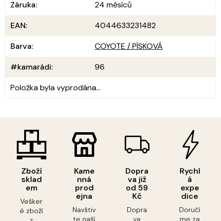
Záruka
:
24 měsíců
EAN
:
4044633231482
Barva
:
COYOTE / PÍSKOVÁ
#kamarádi
:
96
Položka byla vyprodána…
Zboží
Kame
Dopra
Rychl
sklad
nná
va již
á
em
prod
od 59
expe
ejna
Kč
dice
Vešker
Navštiv
Dopra
Doručí
é zboží
te naší
va
me za
z