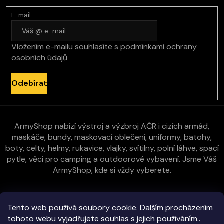
E-mail
Vložením e-mailu souhlasíte s
podmínkami ochrany
osobních údajů
Odebírat
ArmyShop nabízí výstroj a výzbroj AČR i cizích armád,
maskáče, bundy, maskovací oblečení, uniformy, batohy,
boty, celty, helmy, rukavice, vlajky, svítilny, polní láhve, spací
pytle, věci pro camping a outdoorové vybavení. Jsme Váš
ArmyShop, kde si vždy vyberete.
Zákaznická péče
Tento web používá soubory cookie. Dalším procházením
tohoto webu vyjadřujete souhlas s jejich používáním..