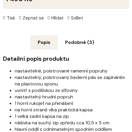
Měrná
cena:
Tisk
Zeptat se
Hlídat
Sdílet
Popis
Podobné (3)
Detailní popis produktu
nastavitelné, polstrované ramenní popruhy
nastavitelný, polstrovaný bederní pás se zapínáním
na plastovou sponu
uvnitř s podšívkou ze síťoviny
nastavitelný hrudní popruh
1 horní rukojeť na přenášení
na horní straně víka praktická kapsa
1 velká zadní kapsa na zip
nášivka na suchý zip vpředu cca 10,5 x 5 cm
hlavní oddíl s odnímatelným spodním oddílem