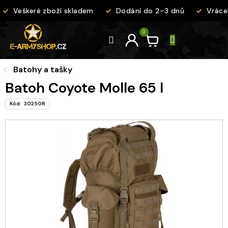
Přejít
Veškeré zboží skladem
Dodání do 2-3 dnů
Vrácen
na
obsah
Batohy a tašky
Batoh Coyote Molle 65 l
Kód:
30250R