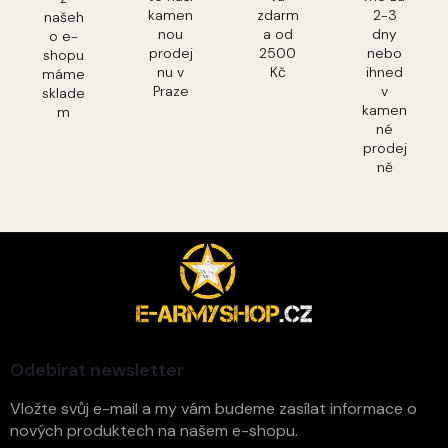
kamen
zdarm
2-3
našeh
nou
a od
dny
o e-
prodej
2500
nebo
shopu
nu v
Kč
ihned
máme
Praze
v
sklade
kamen
m
né
prodej
ně
Z
á
p
a
t
í
Odebírat newsletter
Vložte svůj e-mail a my vám budeme zasílat informace o
nových produktech na našem e-shopu.