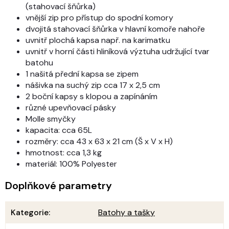
(stahovací šňůrka)
vnější zip pro přístup do spodní komory
dvojitá stahovací šňůrka v hlavní komoře nahoře
uvnitř plochá kapsa např. na karimatku
uvnitř v horní části hliníková výztuha udržující tvar
batohu
1 našitá přední kapsa se zipem
nášivka na suchý zip cca 17 x 2,5 cm
2 boční kapsy s klopou a zapínáním
různé upevňovací pásky
Molle smyčky
kapacita: cca 65L
rozměry: cca 43 x 63 x 21 cm (Š x V x H)
hmotnost: cca 1,3 kg
materiál: 100% Polyester
Doplňkové parametry
Kategorie
:
Batohy a tašky