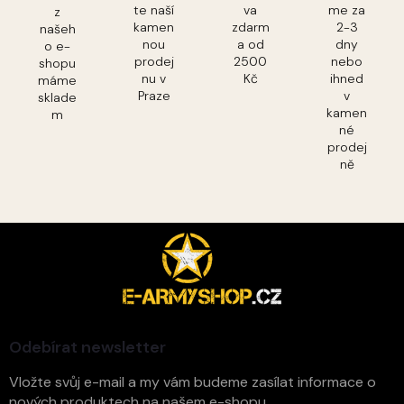
te naší
va
me za
z
kamen
zdarm
2-3
našeh
nou
a od
dny
o e-
prodej
2500
nebo
shopu
nu v
Kč
ihned
máme
Praze
v
sklade
kamen
m
né
prodej
ně
Z
á
p
a
t
í
Odebírat newsletter
Vložte svůj e-mail a my vám budeme zasílat informace o
nových produktech na našem e-shopu.