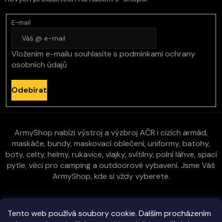
E-mail
Vložením e-mailu souhlasíte s
podmínkami ochrany
osobních údajů
Odebírat
ArmyShop nabízí výstroj a výzbroj AČR i cizích armád,
maskáče, bundy, maskovací oblečení, uniformy, batohy,
boty, celty, helmy, rukavice, vlajky, svítilny, polní láhve, spací
pytle, věci pro camping a outdoorové vybavení. Jsme Váš
ArmyShop, kde si vždy vyberete.
Zákaznická péče
Tento web používá soubory cookie. Dalším procházením