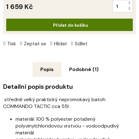
1 659 Kč
Měrná
cena:
Přidat do košíku
Tisk
Zeptat se
Hlídat
Sdílet
Popis
Podobné (1)
Detailní popis produktu
středně velký praktický nepromokavý batoh
COMMANDO TACTIC cca 55l
materiál: 100 % polyester potažený
polyvinylchloridovou vrstvou - vodoodpudivý
materiál