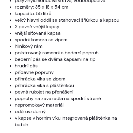
polyvinylchloridová vrstva, vodoodpudivá
rozměry: 35 x 18 x 54 cm
kapacita: 55 litrů
velký hlavní oddíl se stahovací šňůrkou a kapsou
3 pevné vnější kapsy
vnější síťovaná kapsa
spodní komora se zipem
hliníkový rám
polstrovaný ramenní a bederní popruh
bederní pás se dvěma kapsami na zip
hrudní pás
přídavné popruhy
přihrádka víka se zipem
přihrádka víka s pláštěnkou
pevná rukojeť na přenášení
popruhy na zavazadla na spodní straně
nepromokavý materiál
oděruvzdorný
v kapse v horním víku integrovaná pláštěnka na
batoh