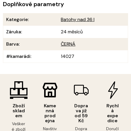
Doplňkové parametry
Kategorie
:
Batohy nad 36 l
Záruka
:
24 měsíců
Barva
:
ČERNÁ
#kamarádi
:
14027
Zboží
Kame
Dopra
Rychl
sklad
nná
va již
á
em
prod
od 59
expe
ejna
Kč
dice
Vešker
Navštiv
Dopra
Doručí
é zboží