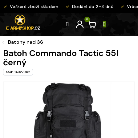
Přejít
Veškeré zboží skladem
Dodání do 2-3 dnů
Vrácen
na
obsah
Batohy nad 36 l
Batoh Commando Tactic 55l
černý
Kód:
14027002