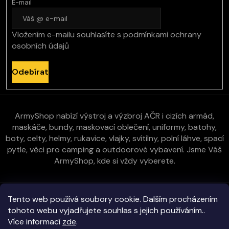
E-mail
Vložením e-mailu souhlasíte s
podmínkami ochrany
osobních údajů
Odebírat
ArmyShop nabízí výstroj a výzbroj AČR i cizích armád,
maskáče, bundy, maskovací oblečení, uniformy, batohy,
boty, celty, helmy, rukavice, vlajky, svítilny, polní láhve, spací
pytle, věci pro camping a outdoorové vybavení. Jsme Váš
ArmyShop, kde si vždy vyberete.
Zákaznická péče
Tento web používá soubory cookie. Dalším procházením
tohoto webu vyjadřujete souhlas s jejich používáním..
Více informací
zde
.
Vše o nákupu