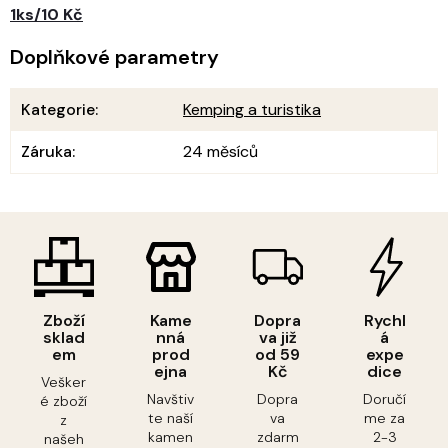
1ks/10 Kč
Doplňkové parametry
Kategorie
:
Kemping a turistika
Záruka
:
24 měsíců
Zboží
Kame
Dopra
Rychl
sklad
nná
va již
á
em
prod
od 59
expe
ejna
Kč
dice
Vešker
Navštiv
Dopra
Doručí
é zboží
te naší
va
me za
z
kamen
zdarm
2-3
našeh