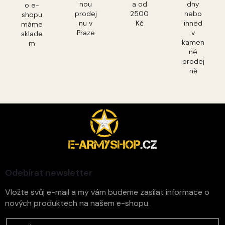
nou
a od
dny
o e-
prodej
2500
nebo
shopu
nu v
Kč
ihned
máme
Praze
v
sklade
kamen
m
né
prodej
ně
Z
á
p
a
t
í
Odebírat newsletter
Vložte svůj e-mail a my vám budeme zasílat informace o
nových produktech na našem e-shopu.