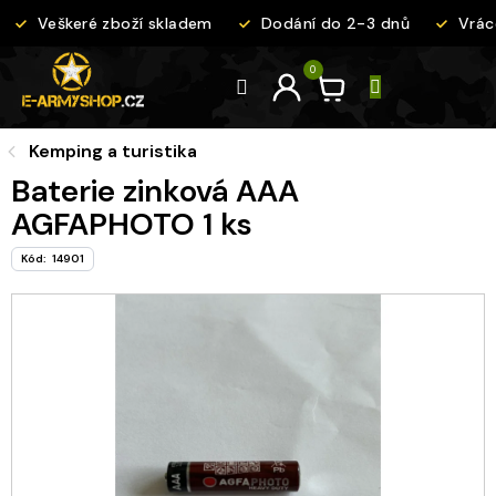
Přejít
Veškeré zboží skladem
Dodání do 2-3 dnů
Vráce
na
obsah
Kemping a turistika
Baterie zinková AAA
AGFAPHOTO 1 ks
Kód:
14901