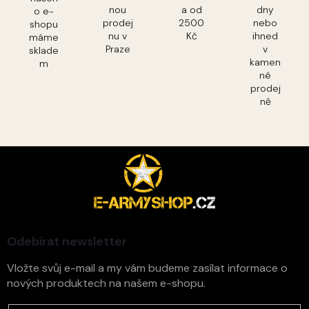
nou
a od
dny
o e-
prodej
2500
nebo
shopu
nu v
Kč
ihned
máme
Praze
v
sklade
kamen
m
né
prodej
ně
Z
á
p
a
t
í
Odebírat newsletter
Vložte svůj e-mail a my vám budeme zasílat informace o
nových produktech na našem e-shopu.