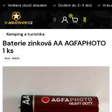
Přejít
Veškeré zboží skladem
Dodání do 2-3 dnů
Vrácen
na
obsah
Kemping a turistika
Baterie zinková AA AGFAPHOTO
1 ks
Kód:
14902