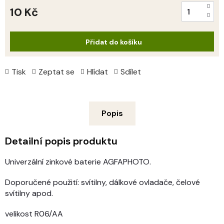
10 Kč
Měrná
cena:
Přidat do košíku
Tisk
Zeptat se
Hlídat
Sdílet
Popis
Detailní popis produktu
Univerzální zinkové baterie AGFAPHOTO.
Doporučené použití: svítilny, dálkové ovladače, čelové
svítilny apod.
velikost R06/AA