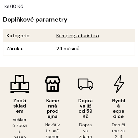
1ks/10 Kč
Doplňkové parametry
Kategorie
:
Kemping a turistika
Záruka
:
24 měsíců
Zboží
Kame
Dopra
Rychl
sklad
nná
va již
á
em
prod
od 59
expe
ejna
Kč
dice
Vešker
Navštiv
Dopra
Doručí
é zboží
te naší
va
me za
z
kamen
zdarm
2-3
našeh