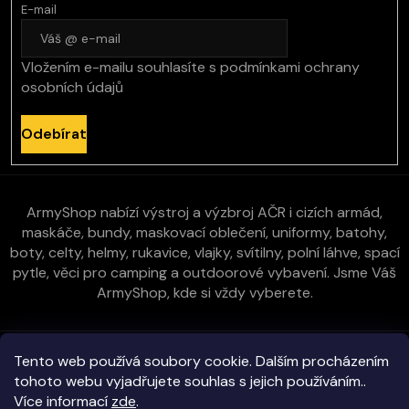
E-mail
Vložením e-mailu souhlasíte s
podmínkami ochrany
osobních údajů
Odebírat
ArmyShop nabízí výstroj a výzbroj AČR i cizích armád,
maskáče, bundy, maskovací oblečení, uniformy, batohy,
boty, celty, helmy, rukavice, vlajky, svítilny, polní láhve, spací
pytle, věci pro camping a outdoorové vybavení. Jsme Váš
ArmyShop, kde si vždy vyberete.
Zákaznická péče
Tento web používá soubory cookie. Dalším procházením
tohoto webu vyjadřujete souhlas s jejich používáním..
Více informací
zde
.
Vše o nákupu