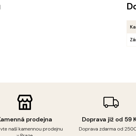
u
D
Ka
Zá
Kamenná prodejna
Doprava již od 59 
ivte naší kamennou prodejnu
Doprava zdarma od 2500
v Praze