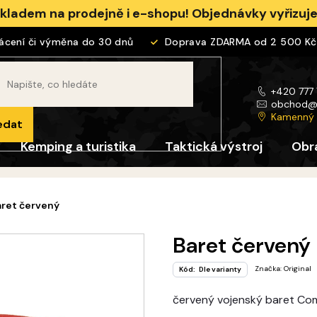
skladem na prodejně i e-shopu! Objednávky vyřizu
ení či výměna do 30 dnů
Doprava ZDARMA od 2 500 Kč
+420 777
obchod
Kamenný
edat
Kemping a turistika
Taktická výstroj
Obr
aret červený
Baret červený
Značka:
Original
Kód:
Dle varianty
červený vojenský baret C