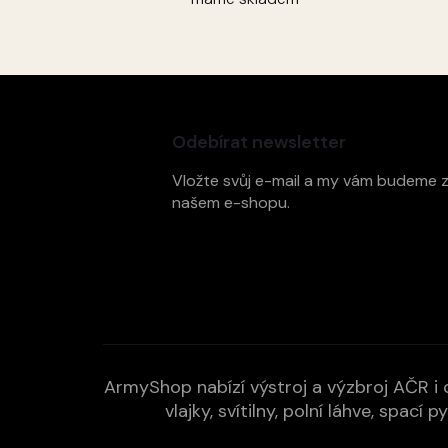
Z
á
p
Odebírat newsletter
a
t
Vložte svůj e-mail a my vám budeme 
í
našem e-shopu.
ArmyShop nabízí výstroj a výzbroj AČR i c
vlajky, svítilny, polní láhve, spa