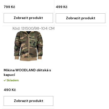
799 Kč
499 Kč
Kód:
131500/98-104 CM
Mikina WOODLAND dětská s
kapucí
Skladem
490 Kč