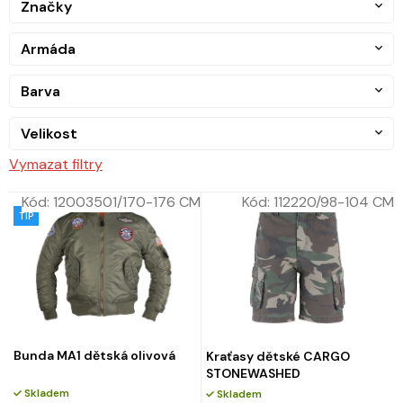
Značky
Armáda
Barva
Velikost
Vymazat filtry
Kód:
12003501/170-176 CM
Kód:
112220/98-104 CM
TIP
Bunda MA1 dětská olivová
Kraťasy dětské CARGO
STONEWASHED
Skladem
Skladem