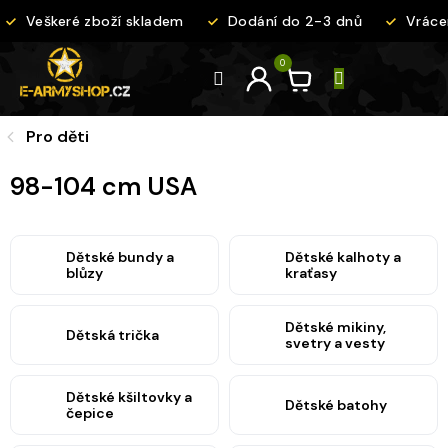
Přejít
Veškeré zboží skladem
Dodání do 2-3 dnů
Vrácen
na
obsah
Pro děti
98-104 cm USA
Dětské bundy a
Dětské kalhoty a
blůzy
kraťasy
Dětské mikiny,
Dětská trička
svetry a vesty
Dětské kšiltovky a
Dětské batohy
čepice