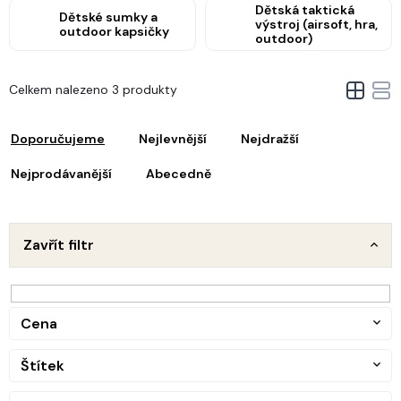
Dětská taktická
Dětské sumky a
výstroj (airsoft, hra,
outdoor kapsičky
outdoor)
V
Celkem nalezeno 3 produkty
ý
Ř
p
a
i
Doporučujeme
Nejlevnější
Nejdražší
z
s
e
Nejprodávanější
Abecedně
p
n
r
o
p
d
Zavřít filtr
u
o
k
d
t
u
ů
Cena
k
t
Štítek
ů