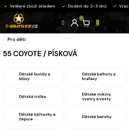
Přejít
Veškeré zboží skladem
Dodání do 2-3 dnů
Vráce
na
obsah
Pro děti
55 COYOTE / PÍSKOVÁ
Dětské bundy a
Dětské kalhoty a
blůzy
kraťasy
Dětské mikiny,
Dětská trička
svetry a vesty
Dětské kšiltovky a
Dětské batohy
čepice