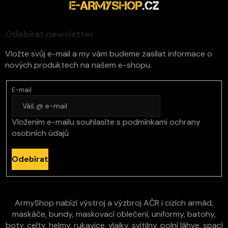
a
s
t
u
í
Odebírat newsletter
Vložte svůj e-mail a my vám budeme zasílat informace o
nových produktech na našem e-shopu.
E-mail
Vložením e-mailu souhlasíte s
podmínkami ochrany
osobních údajů
Odebírat
ArmyShop nabízí výstroj a výzbroj AČR i cizích armád,
maskáče, bundy, maskovací oblečení, uniformy, batohy,
boty, celty, helmy, rukavice, vlajky, svítilny, polní láhve, spací