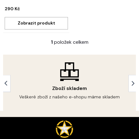
290 Kč
1
položek celkem
O
v
l
á
d
a
c
í
Zboží skladem
p
r
Veškeré zboží z našeho e-shopu máme skladem
v
k
y
Z
v
á
ý
p
p
i