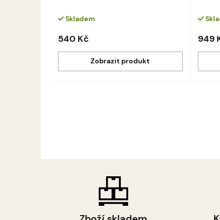
Skladem
Skl
540 Kč
949 
Zboží skladem
K