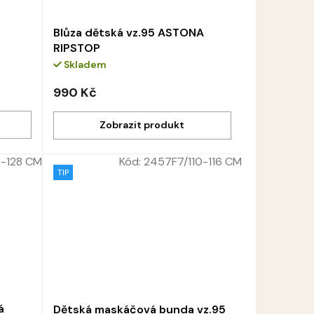
Blůza dětská vz.95 ASTONA
RIPSTOP
Skladem
990 Kč
2-128 CM
Kód:
2457F7/110-116 CM
TIP
á
Dětská maskáčová bunda vz.95