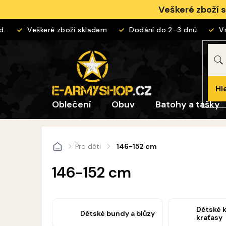
Přejít
Veškeré zboží 
na
obsah
Veškeré zboží skladem
Dodání do 2-3 dnů
Vráce
Hl
Oblečení
Obuv
Batohy a tašky
Pro děti
146-152 cm
Domů
146-152 cm
Dětské k
Dětské bundy a blůzy
kraťasy