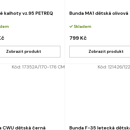
é kalhoty vz.95 PETREQ
Bunda MA1 dětská olivová
adem
Skladem
Kč
799 Kč
Kód:
17352A/170-176 CM
Kód:
121426/12
a CWU dětská černá
Bunda F-35 letecká dětsk