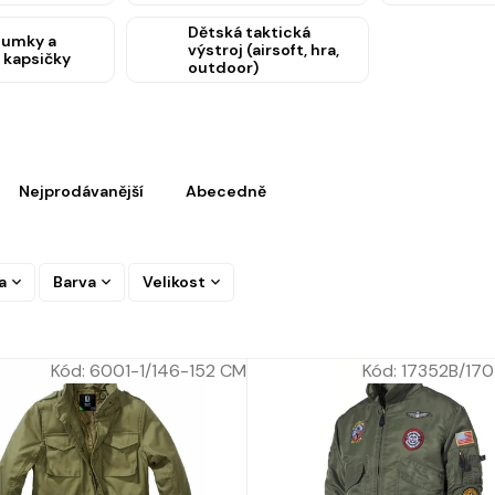
Dětská taktická
sumky a
výstroj (airsoft, hra,
 kapsičky
outdoor)
Nejprodávanější
Abecedně
a
Barva
Velikost
Kód:
6001-1/146-152 CM
Kód:
17352B/170