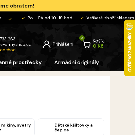
jeme obratem!
Po - Pá od 10-19 hod.
Veškeré zboží skladem
 733 263
Košík
@
e-armyshop.cz
 obchod
anné prostředky
Armádní originály
Pro děti
 mikiny, svetry
Dětské kšiltovky a
y
čepice