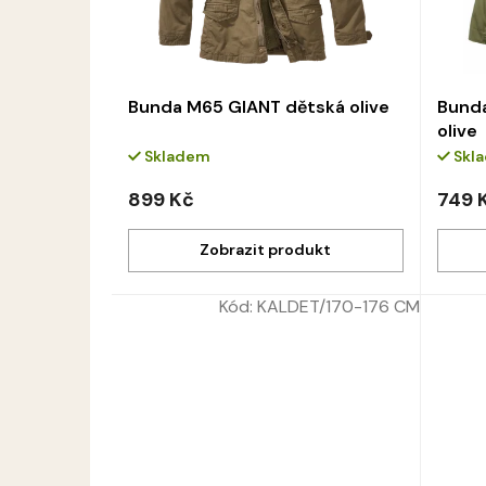
Bunda M65 GIANT dětská olive
Bunda
olive
Skladem
Skl
899 Kč
749 
Kód:
KALDET/170-176 CM