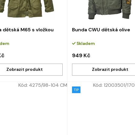
 dětská M65 s vložkou
Bunda CWU dětská olive
adem
Skladem
Kč
949 Kč
Kód:
4275/98-104 CM
Kód:
12003501/170
TIP