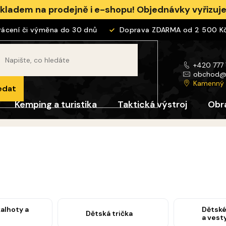
skladem na prodejně i e-shopu! Objednávky vyřizu
ní či výměna do 30 dnů
Doprava ZDARMA od 2 500 Kč
+420 777
obchod
Kamenný
edat
Kemping a turistika
Taktická výstroj
Obr
alhoty a
Dětské
Dětská trička
a vest