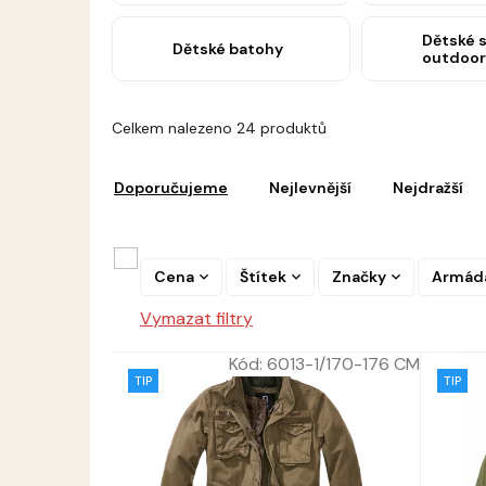
Dětské 
Dětské batohy
outdoor
V
Celkem nalezeno 24 produktů
ý
Ř
p
a
i
Doporučujeme
Nejlevnější
Nejdražší
z
s
e
p
n
r
í
Cena
Štítek
Značky
Armád
o
p
d
Vymazat filtry
r
u
o
k
Kód:
6013-1/170-176 CM
d
t
TIP
TIP
u
ů
k
t
ů