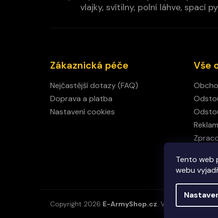
vlajky, svítilny, polní láhve, spa
Zákaznická péče
Vše 
Nejčastější dotazy (FAQ)
Obcho
Doprava a platba
Odstou
Nastavení cookies
Odstou
Rekla
Zpraco
Kamen
Tento web 
Kontak
webu vyjadřu
Nastave
Copyright 2026
E-ArmyShop.cz
. Všechna práva vy