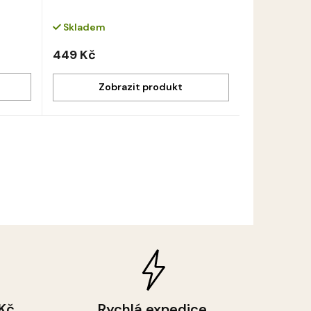
Skladem
449 Kč
 Kč
Rychlá expedice