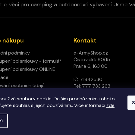
cí pytle, věci pro camping a outdoorové vybavení. Jsme 
o nákupu
Kontakt
dní podmínky
e-ArmyShop.cz
Čistovická 90/15
pení od smlouvy - formulář
Praha 6, 163 00
pení od smlouvy ONLINE
mace
IČ: 71942530
vání osobních údajů
Tel:
777 733 263
ný obchod
používá soubory cookie. Dalším procházením tohoto
t
S
jete souhlas s jejich používáním.. Více informací
zde
.
ní
hrazena.