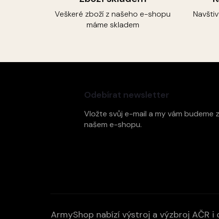
Veškeré zboží z našeho e-shopu
Navšti
máme skladem
Z
á
p
Odebírat newsletter
a
t
Vložte svůj e-mail a my vám budeme 
í
našem e-shopu.
ArmyShop nabízí výstroj a výzbroj AČR i c