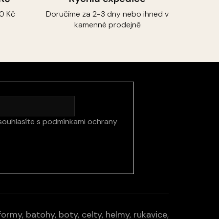
0 Kč
Doručíme za 2-3 dny nebo ihned v
kamenné prodejně
souhlasíte s
podmínkami ochrany
rmy, batohy, boty, celty, helmy, rukavice,