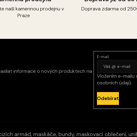
k
y
vte naší kamennou prodejnu v
Doprava zdarma od 250
v
Praze
ý
p
i
s
u
E-mail
zasílat informace o nových produktech na
Vložením e-mailu 
osobních údajů
Odebírat
izích armád, maskáče, bundy, maskovací oblečení, unifo