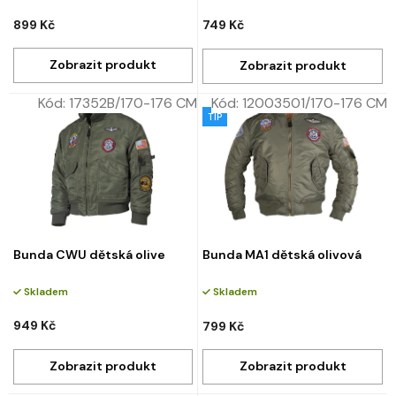
899 Kč
749 Kč
Kód:
17352B/170-176 CM
Kód:
12003501/170-176 CM
TIP
Bunda CWU dětská olive
Bunda MA1 dětská olivová
Skladem
Skladem
949 Kč
799 Kč