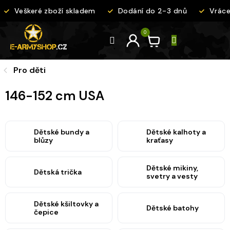
Přejít
Veškeré zboží skladem
Dodání do 2-3 dnů
Vrácen
na
obsah
Pro děti
146-152 cm USA
Dětské bundy a
Dětské kalhoty a
blůzy
kraťasy
Dětské mikiny,
Dětská trička
svetry a vesty
Dětské kšiltovky a
Dětské batohy
čepice