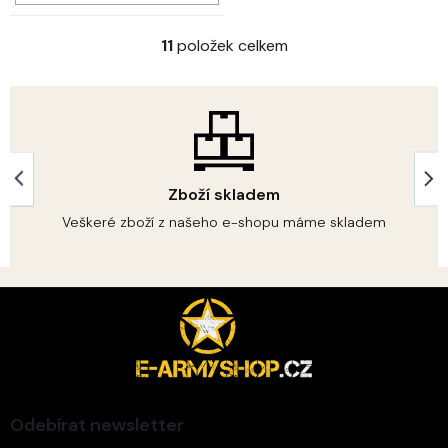
11
položek celkem
O
v
l
á
d
a
c
í
Zboží skladem
p
r
Veškeré zboží z našeho e-shopu máme skladem
v
k
y
Z
v
á
ý
p
p
i
a
s
t
u
í
Odebírat newsletter