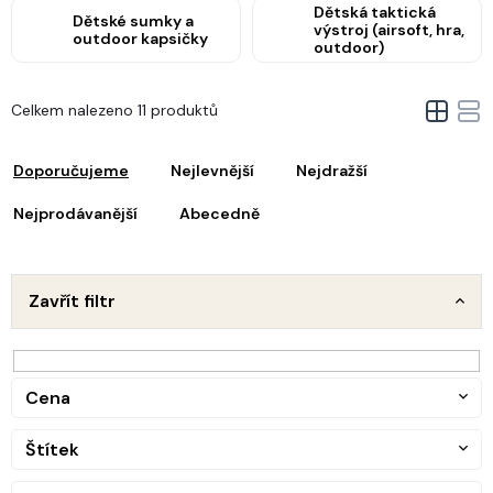
Dětská taktická
Dětské sumky a
výstroj (airsoft, hra,
outdoor kapsičky
outdoor)
V
Celkem nalezeno 11 produktů
ý
Ř
p
a
i
Doporučujeme
Nejlevnější
Nejdražší
z
s
e
Nejprodávanější
Abecedně
p
n
r
o
p
d
Zavřít filtr
u
o
k
d
t
u
ů
Cena
k
t
Štítek
ů