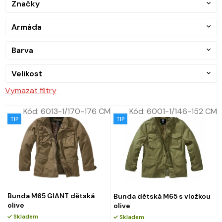
Značky
Armáda
Barva
Velikost
Vymazat filtry
Kód:
6013-1/170-176 CM
Kód:
6001-1/146-152 CM
TIP
TIP
Bunda M65 GIANT dětská
Bunda dětská M65 s vložkou
olive
olive
Skladem
Skladem