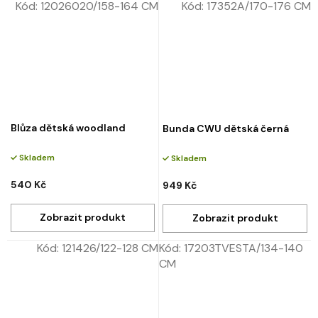
Kód:
12026020/158-164 CM
Kód:
17352A/170-176 CM
Blůza dětská woodland
Bunda CWU dětská černá
Skladem
Skladem
540 Kč
949 Kč
Kód:
121426/122-128 CM
Kód:
17203TVESTA/134-140
CM