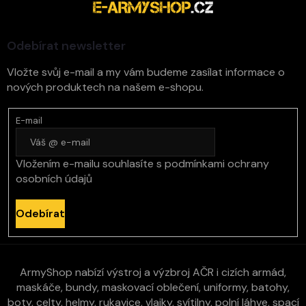
a
s
t
u
í
Odebírat newsletter
Vložte svůj e-mail a my vám budeme zasílat informace o
nových produktech na našem e-shopu.
E-mail
Vložením e-mailu souhlasíte s
podmínkami ochrany
osobních údajů
Odebírat
ArmyShop nabízí výstroj a výzbroj AČR i cizích armád,
maskáče, bundy, maskovací oblečení, uniformy, batohy,
boty, celty, helmy, rukavice, vlajky, svítilny, polní láhve, spací