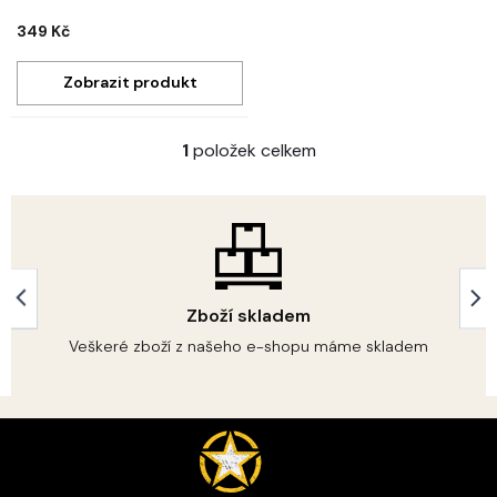
349 Kč
1
položek celkem
O
v
l
á
d
a
c
í
Zboží skladem
p
r
Veškeré zboží z našeho e-shopu máme skladem
v
k
y
Z
v
á
ý
p
p
i