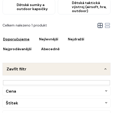
Dětská taktická
Dětské sumky a
výstroj (airsoft, hra,
outdoor kapsičky
outdoor)
V
Celkem nalezeno 1 produkt
ý
Ř
p
a
i
Doporučujeme
Nejlevnější
Nejdražší
z
s
e
Nejprodávanější
Abecedně
p
n
r
o
p
d
Zavřít filtr
u
o
k
d
t
u
ů
Cena
k
t
Štítek
ů