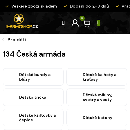
Přejít
Veškeré zboží skladem
Dodání do 2-3 dnů
Vrác
na
obsah
Pro děti
134 Česká armáda
Dětské bundy a
Dětské kalhoty a
blůzy
kraťasy
Dětské mikiny,
Dětská trička
svetry a vesty
Dětské kšiltovky a
Dětské batohy
čepice