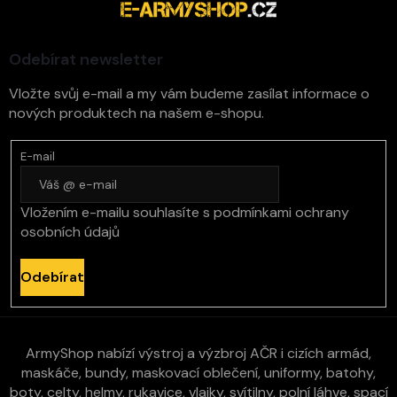
a
s
t
u
í
Odebírat newsletter
Vložte svůj e-mail a my vám budeme zasílat informace o
nových produktech na našem e-shopu.
E-mail
Vložením e-mailu souhlasíte s
podmínkami ochrany
osobních údajů
Odebírat
ArmyShop nabízí výstroj a výzbroj AČR i cizích armád,
maskáče, bundy, maskovací oblečení, uniformy, batohy,
boty, celty, helmy, rukavice, vlajky, svítilny, polní láhve, spací