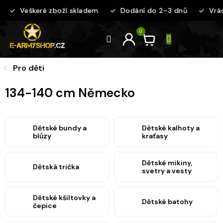
Přejít
Veškeré zboží skladem
Dodání do 2-3 dnů
Vrác
na
obsah
Pro děti
134-140 cm Německo
Dětské bundy a
Dětské kalhoty a
blůzy
kraťasy
Dětské mikiny,
Dětská trička
svetry a vesty
Dětské kšiltovky a
Dětské batohy
čepice