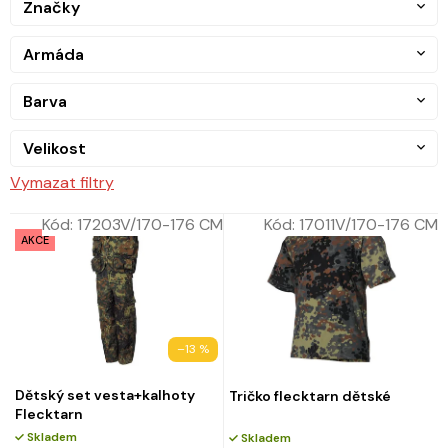
Značky
Armáda
Barva
Velikost
Vymazat filtry
Kód:
17203V/170-176 CM
Kód:
17011V/170-176 CM
AKCE
–13 %
Dětský set vesta+kalhoty
Tričko flecktarn dětské
Flecktarn
Skladem
Skladem