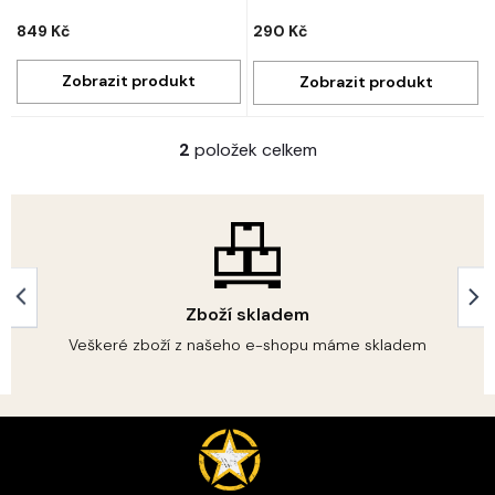
849 Kč
290 Kč
2
položek celkem
O
v
l
á
d
a
c
í
Zboží skladem
p
r
Veškeré zboží z našeho e-shopu máme skladem
v
k
y
Z
v
á
ý
p
p
i