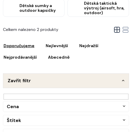
Dětská taktická
Dětské sumky a
výstroj (airsoft, hra,
outdoor kapsičky
outdoor)
V
Celkem nalezeno 2 produkty
ý
Ř
p
a
i
Doporučujeme
Nejlevnější
Nejdražší
z
s
e
Nejprodávanější
Abecedně
p
n
r
o
p
d
Zavřít filtr
u
o
k
d
t
u
ů
Cena
k
t
Štítek
ů